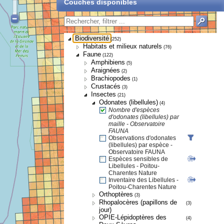
Couches disponibles
Biodiversité
(252)
Habitats et milieux naturels
(76)
Faune
(122)
Amphibiens
(5)
Araignées
(2)
Brachiopodes
(1)
Crustacés
(3)
Insectes
(21)
Odonates (libellules)
(4)
Nombre d'espèces
d'odonates (libellules) par
maille - Observatoire
FAUNA
Observations d'odonates
(libellules) par espèce -
Observatoire FAUNA
Espèces sensibles de
Libellules - Poitou-
Charentes Nature
Inventaire des Libellules -
Poitou-Charentes Nature
Orthoptères
(3)
Rhopalocères (papillons de
(3)
jour)
OPIE-Lépidoptères des
(4)