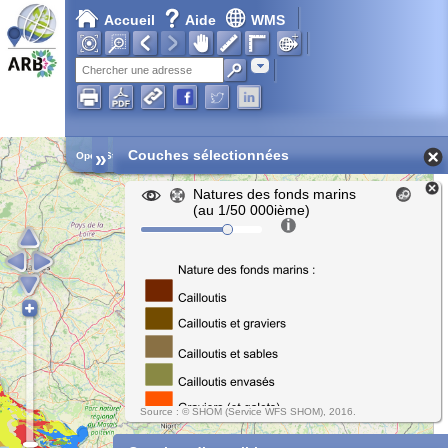
Accueil
Aide
WMS
Chargement en cours...
Adresse
»
Couches sélectionnées
Open Street Map
Natures des fonds marins
(au 1/50 000ième)
Source : © SHOM (Service WFS SHOM), 2016.