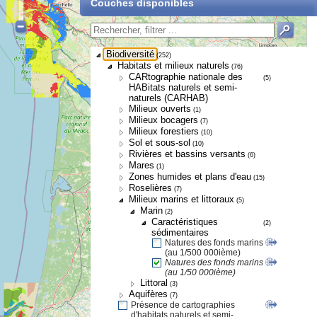
Couches disponibles
Biodiversité
(252)
Habitats et milieux naturels
(76)
CARtographie nationale des
(5)
HABitats naturels et semi-
naturels (CARHAB)
Milieux ouverts
(1)
Milieux bocagers
(7)
Milieux forestiers
(10)
Sol et sous-sol
(10)
Rivières et bassins versants
(6)
Mares
(1)
Zones humides et plans d'eau
(15)
Roselières
(7)
Milieux marins et littoraux
(5)
Marin
(2)
Caractéristiques
(2)
sédimentaires
Natures des fonds marins
(au 1/500 000ième)
Natures des fonds marins
(au 1/50 000ième)
Littoral
(3)
Aquifères
(7)
Présence de cartographies
d'habitats naturels et semi-