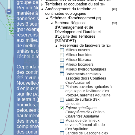
groupe de travail SRCE NA de la
Territoires et occupation du sol
(38)
Région Nouvelle-Aquitaine de
Aménagement du territoire et
(95)
manière à n'avoir qu'une couche de
continuités écologiques
Schémas d'aménagement
données sans superposition à partir
(70)
Schéma Régional
des 3 sources de données pré-citées
(18)
d’Aménagement et de
(par exemple une couche unique des
Développement Durable et
réservoirs de biodiversité associés
d'Egalité des Territoires
aux milieux bocagers), ce qui permet
(SRADDET)
de mettre en évidence des grandes
Réservoirs de biodiversité
(12)
Milieux ouverts
unités et continuités écopaysagères à
Milieux humides
l'échelle régionale.
Milieux littoraux
Milieux bocagers
Cependant la méthode d'identification
Milieux hydrographiques
des continuités écologiques n'a pas
Boisements et milieux
été revue ni harmonisée à l'échelle
associés (hors Conifères
Nouvelle-Aquitaine. L'absence
d'ex-Aquitaine)
Plaines ouvertes agricoles à
d'enjeux sur la carte régionale ne
enjeux pour l'avifaune d'ex
signifie pas qu'il n'y a pas d'enjeu sur
Poitou-Charentes Aquitaine
le terrain (par exemple des zones
Eaux de surface d'ex
Limousin
humides, cavités à chiroptères,
Enjeux spécifiques
pelouses calcicoles, ...). Il est donc
Chiroptères d'ex Poitou-
hautement recommandé de réaliser
Charentes Aquitaine
des inventaires et études
Mosaïque de milieux
ouverts Piémont altitude
complémentaires pour affiner la carte
d'ex Aquitaine
des continuités écologiques à
Landes de Gascogne d'ex