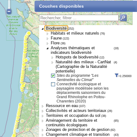
Couches disponibles
Biodiversité
(252)
Habitats et milieux naturels
(76)
Faune
(122)
Flore
(36)
Analyses thématiques et
(18)
indicateurs biodiversité
Hotspots de biodiversité
(12)
Naturalité des milieux - CartNat
(4)
(Cartographie de la Naturalité
potentielle)
Sites du programme ''Les
<1:250000
Sentinelles du Climat''
Connectivité écologique et
paysagère modélisée selon les
déplacements saisonniers du
Grand Rhinolophe en Poitou-
Charentes (2020)
Ressource en eau
(107)
Collectivités et acteurs territoriaux
(26)
Territoires et occupation du sol
(38)
Aménagement du territoire et
(95)
continuités écologiques
Zonages de protection et de gestion
(82)
Changement climatique et transition
(43)