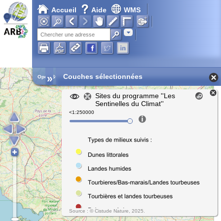
Accueil
Aide
WMS
Adresse
»
Couches sélectionnées
Open Street Map
Sites du programme ''Les
Sentinelles du Climat''
<1:250000
Source : © Cistude Nature, 2025.