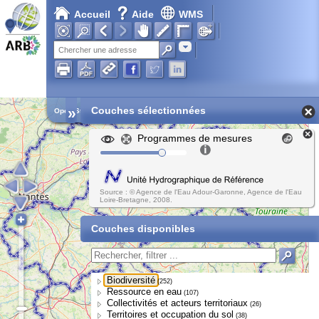
Accueil
Aide
WMS
Adresse
»
Couches sélectionnées
Open Street Map
Programmes de mesures
Source : © Agence de l'Eau Adour-Garonne, Agence de l'Eau
Loire-Bretagne, 2008.
Couches disponibles
Biodiversité
(252)
Ressource en eau
(107)
Collectivités et acteurs territoriaux
(26)
Territoires et occupation du sol
(38)