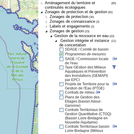
Aménagement du territoire et
(95)
continuités écologiques
Zonages de protection et de gestion
(82)
Zonages de protection
(30)
Zonages de connaissance
(3)
Labels et engagements
(2)
Zonages de gestion
(23)
Gestion de la ressource en eau
(20)
Gestion intégrée et instance
(11)
de concertation
SDAGE / Comité de bassin
Programmes de mesures
SAGE / Commission locale
de l'eau
Taxe GEstion des Milieux
Aquatiques et Prévention
des Inondations (GEMAPI)
par EPCI
Projets de Territoire pour la
Gestion de l'Eau (PTGE)
Contrats de milieu
Plans de Gestion des
Etiages (bassin Adour-
Garonne)
Contrats Territoriaux de
Gestion Quantitative (CTGQ)
(Bassin Loire-Bretagne en
Nouvelle-Aquitaine)
Contrats Territoriaux bassin
Loire-Bretagne (Milieux