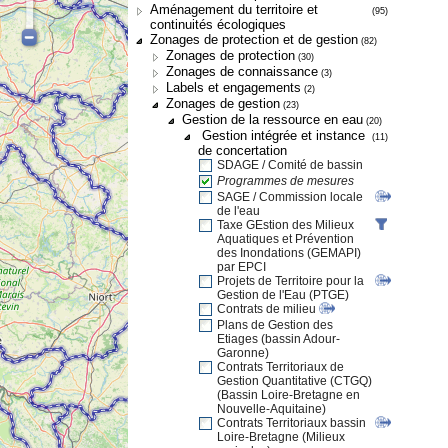
Aménagement du territoire et
(95)
continuités écologiques
Zonages de protection et de gestion
(82)
Zonages de protection
(30)
Zonages de connaissance
(3)
Labels et engagements
(2)
Zonages de gestion
(23)
Gestion de la ressource en eau
(20)
Gestion intégrée et instance
(11)
de concertation
SDAGE / Comité de bassin
Programmes de mesures
SAGE / Commission locale
de l'eau
Taxe GEstion des Milieux
Aquatiques et Prévention
des Inondations (GEMAPI)
par EPCI
Projets de Territoire pour la
Gestion de l'Eau (PTGE)
Contrats de milieu
Plans de Gestion des
Etiages (bassin Adour-
Garonne)
Contrats Territoriaux de
Gestion Quantitative (CTGQ)
(Bassin Loire-Bretagne en
Nouvelle-Aquitaine)
Contrats Territoriaux bassin
Loire-Bretagne (Milieux