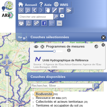
Accueil
Aide
WMS
Chargement en cours...
Adresse
»
Couches sélectionnées
Open Street Map
Programmes de mesures
Source : © Agence de l'Eau Adour-Garonne, Agence de l'Eau
Loire-Bretagne, 2008.
Couches disponibles
Biodiversité
(252)
Ressource en eau
(107)
Collectivités et acteurs territoriaux
(26)
Territoires et occupation du sol
(38)