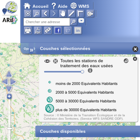
Accueil
Aide
WMS
Adresse
»
Couches sélectionnées
Open Street Map
Toutes les stations de
traitement des eaux usées
Source : © Ministère de la Transition Écologique et de la
Cohésion des Territoires, (Service WFS SANDRE ODP).
Couches disponibles