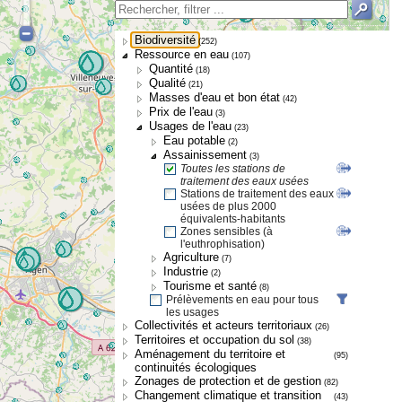
Biodiversité
(252)
Ressource en eau
(107)
Quantité
(18)
Qualité
(21)
Masses d'eau et bon état
(42)
Prix de l'eau
(3)
Usages de l'eau
(23)
Eau potable
(2)
Assainissement
(3)
Toutes les stations de
traitement des eaux usées
Stations de traitement des eaux
usées de plus 2000
équivalents-habitants
Zones sensibles (à
l'euthrophisation)
Agriculture
(7)
Industrie
(2)
Tourisme et santé
(8)
Prélèvements en eau pour tous
les usages
Collectivités et acteurs territoriaux
(26)
Territoires et occupation du sol
(38)
Aménagement du territoire et
(95)
continuités écologiques
Zonages de protection et de gestion
(82)
Changement climatique et transition
(43)