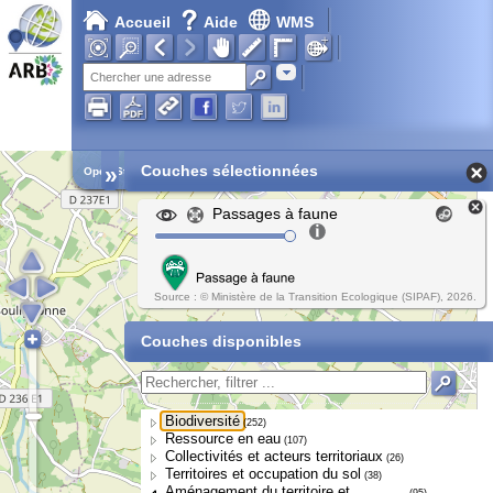
Accueil
Aide
WMS
Adresse
»
Couches sélectionnées
Open Street Map
Passages à faune
Source : © Ministère de la Transition Ecologique (SIPAF), 2026.
Couches disponibles
Biodiversité
(252)
Ressource en eau
(107)
Collectivités et acteurs territoriaux
(26)
Territoires et occupation du sol
(38)
Aménagement du territoire et
(95)