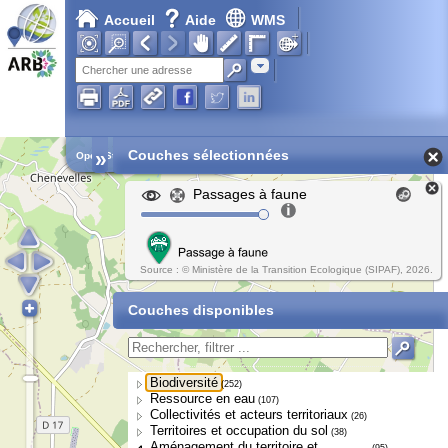
Accueil
Aide
WMS
Adresse
»
Couches sélectionnées
Open Street Map
Passages à faune
Source : © Ministère de la Transition Ecologique (SIPAF), 2026.
Couches disponibles
Biodiversité
(252)
Ressource en eau
(107)
Collectivités et acteurs territoriaux
(26)
Territoires et occupation du sol
(38)
Aménagement du territoire et
(95)