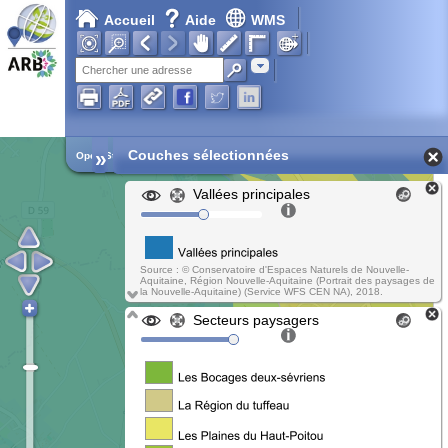
Accueil
Aide
WMS
Chargement en cours...
Adresse
»
Couches sélectionnées
Open Street Map
Vallées principales
Source : © Conservatoire d'Espaces Naturels de Nouvelle-
Aquitaine, Région Nouvelle-Aquitaine (Portrait des paysages de
la Nouvelle-Aquitaine) (Service WFS CEN NA), 2018.
Secteurs paysagers