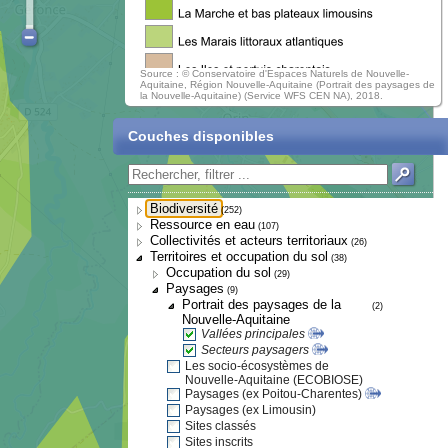
Source : © Conservatoire d'Espaces Naturels de Nouvelle-
Aquitaine, Région Nouvelle-Aquitaine (Portrait des paysages de
la Nouvelle-Aquitaine) (Service WFS CEN NA), 2018.
Couches disponibles
Biodiversité
(252)
Ressource en eau
(107)
Collectivités et acteurs territoriaux
(26)
Territoires et occupation du sol
(38)
Occupation du sol
(29)
Paysages
(9)
Portrait des paysages de la
(2)
Nouvelle-Aquitaine
Vallées principales
Secteurs paysagers
Les socio-écosystèmes de
Nouvelle-Aquitaine (ECOBIOSE)
Paysages (ex Poitou-Charentes)
Paysages (ex Limousin)
Sites classés
Sites inscrits