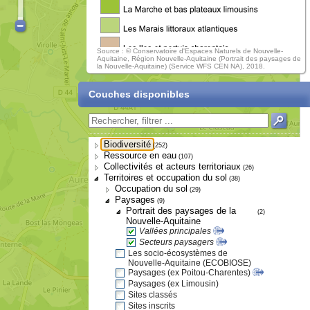
Source : © Conservatoire d'Espaces Naturels de Nouvelle-
Aquitaine, Région Nouvelle-Aquitaine (Portrait des paysages de
la Nouvelle-Aquitaine) (Service WFS CEN NA), 2018.
Couches disponibles
Biodiversité
(252)
Ressource en eau
(107)
Collectivités et acteurs territoriaux
(26)
Territoires et occupation du sol
(38)
Occupation du sol
(29)
Paysages
(9)
Portrait des paysages de la
(2)
Nouvelle-Aquitaine
Vallées principales
Secteurs paysagers
Les socio-écosystèmes de
Nouvelle-Aquitaine (ECOBIOSE)
Paysages (ex Poitou-Charentes)
Paysages (ex Limousin)
Sites classés
Sites inscrits