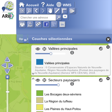
Accueil
Aide
WMS
Chargement en cours...
Adresse
»
Couches sélectionnées
Open Street Map
Vallées principales
Source : © Conservatoire d'Espaces Naturels de Nouvelle-
Aquitaine, Région Nouvelle-Aquitaine (Portrait des paysages de
la Nouvelle-Aquitaine) (Service WFS CEN NA), 2018.
Secteurs paysagers