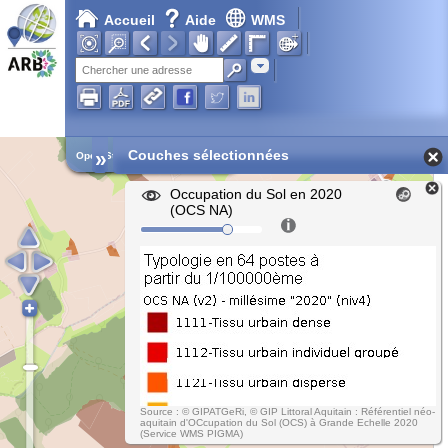
Accueil
Aide
WMS
Adresse
»
Couches sélectionnées
Open Street Map
Occupation du Sol en 2020
(OCS NA)
Source : © GIPATGeRi, © GIP Littoral Aquitain : Référentiel néo-
aquitain d'OCcupation du Sol (OCS) à Grande Echelle 2020
(Service WMS PIGMA)