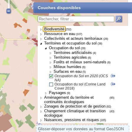
Couches disponibles
Biodiversité
(252)
Ressource en eau
(107)
Collectivités et acteurs territoriaux
(26)
Territoires et occupation du sol
(38)
Occupation du sol
(29)
Territoires artificialisés
(4)
Territoires agricoles
(6)
Forêts et milieux semi-naturels
(6)
Milieux humides
(6)
Surfaces en eau
(5)
Occupation du Sol en 2020 (OCS
NA)
Occupation du sol (Corine Land
Cover 2018)
Paysages
(9)
Aménagement du territoire et
(95)
continuités écologiques
Zonages de protection et de gestion
(82)
Changement climatique et transition
(43)
écologique
Nuisances, pressions et risques
(165)
Glisser-déposer vos données au format GeoJSON