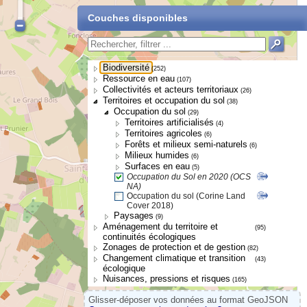
Couches disponibles
Biodiversité
(252)
Ressource en eau
(107)
Collectivités et acteurs territoriaux
(26)
Territoires et occupation du sol
(38)
Occupation du sol
(29)
Territoires artificialisés
(4)
Territoires agricoles
(6)
Forêts et milieux semi-naturels
(6)
Milieux humides
(6)
Surfaces en eau
(5)
Occupation du Sol en 2020 (OCS
NA)
Occupation du sol (Corine Land
Cover 2018)
Paysages
(9)
Aménagement du territoire et
(95)
continuités écologiques
Zonages de protection et de gestion
(82)
Changement climatique et transition
(43)
écologique
Nuisances, pressions et risques
(165)
Glisser-déposer vos données au format GeoJSON