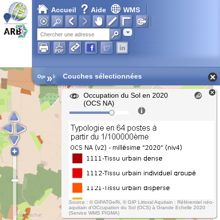
Accueil
Aide
WMS
Chargement en cours...
Adresse
»
Couches sélectionnées
Open Street Map
Occupation du Sol en 2020
(OCS NA)
Source : © GIPATGeRi, © GIP Littoral Aquitain : Référentiel néo-
aquitain d'OCcupation du Sol (OCS) à Grande Echelle 2020
(Service WMS PIGMA)