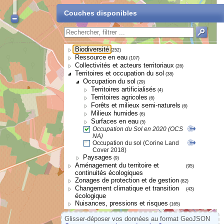
Couches disponibles
Biodiversité
(252)
Ressource en eau
(107)
Collectivités et acteurs territoriaux
(26)
Territoires et occupation du sol
(38)
Occupation du sol
(29)
Territoires artificialisés
(4)
Territoires agricoles
(6)
Forêts et milieux semi-naturels
(6)
Milieux humides
(6)
Surfaces en eau
(5)
Occupation du Sol en 2020 (OCS
NA)
Occupation du sol (Corine Land
Cover 2018)
Paysages
(9)
Aménagement du territoire et
(95)
continuités écologiques
Zonages de protection et de gestion
(82)
Changement climatique et transition
(43)
écologique
Nuisances, pressions et risques
(165)
Glisser-déposer vos données au format GeoJSON