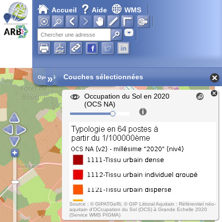
Accueil
Aide
WMS
Adresse
»
Couches sélectionnées
Open Street Map
Occupation du Sol en 2020
(OCS NA)
Source : © GIPATGeRi, © GIP Littoral Aquitain : Référentiel néo-
aquitain d'OCcupation du Sol (OCS) à Grande Echelle 2020
(Service WMS PIGMA)