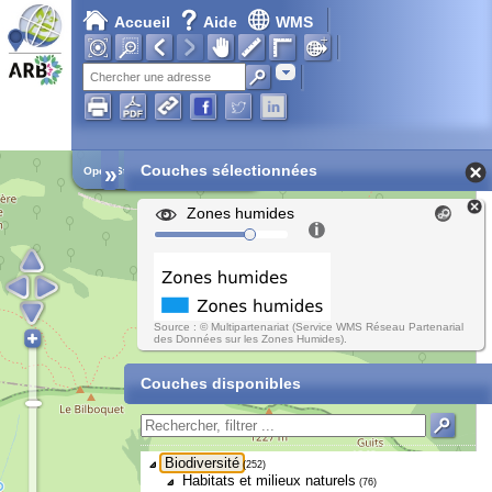
Accueil
Aide
WMS
Adresse
»
Couches sélectionnées
Open Street Map
Zones humides
Source : © Multipartenariat (Service WMS Réseau Partenarial
des Données sur les Zones Humides).
Couches disponibles
Biodiversité
(252)
Habitats et milieux naturels
(76)