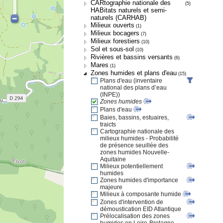
CARtographie nationale des
(5)
HABitats naturels et semi-
naturels (CARHAB)
Milieux ouverts
(1)
Milieux bocagers
(7)
Milieux forestiers
(10)
Sol et sous-sol
(10)
Rivières et bassins versants
(6)
Mares
(1)
Zones humides et plans d'eau
(15)
Plans d'eau (inventaire
national des plans d’eau
(INPE))
Zones humides
Plans d'eau
Baies, bassins, estuaires,
traicts
Cartographie nationale des
milieux humides - Probabilité
de présence seuillée des
zones humides Nouvelle-
Aquitaine
Milieux potentiellement
humides
Zones humides d'importance
majeure
Milieux à composante humide
Zones d'intervention de
démoustication EID Atlantique
Prélocalisation des zones