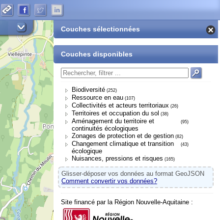
Couches sélectionnées
Couches disponibles
Biodiversité
(252)
Ressource en eau
(107)
Collectivités et acteurs territoriaux
(26)
Territoires et occupation du sol
(38)
Aménagement du territoire et
(95)
continuités écologiques
Zonages de protection et de gestion
(82)
Changement climatique et transition
(43)
écologique
Nuisances, pressions et risques
(165)
Glisser-déposer vos données au format GeoJSON
Comment convertir vos données?
Site financé par la Région Nouvelle-Aquitaine :