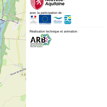
avec la participation de :
Réalisation technique et animation :