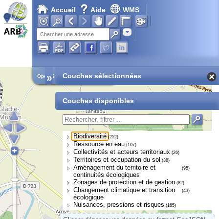
Accueil
Aide
WMS
Adresse
»
Couches sélectionnées
Open Street Map
Couches disponibles
Biodiversité
(252)
Ressource en eau
(107)
Collectivités et acteurs territoriaux
(26)
Territoires et occupation du sol
(38)
Aménagement du territoire et
(95)
continuités écologiques
Zonages de protection et de gestion
(82)
Changement climatique et transition
(43)
écologique
Nuisances, pressions et risques
(165)