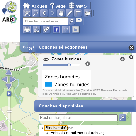
Accueil
Aide
WMS
Adresse
»
Couches sélectionnées
Open Street Map
Zones humides
Source : © Multipartenariat (Service WMS Réseau Partenarial
des Données sur les Zones Humides).
Couches disponibles
Biodiversité
(252)
Habitats et milieux naturels
(76)