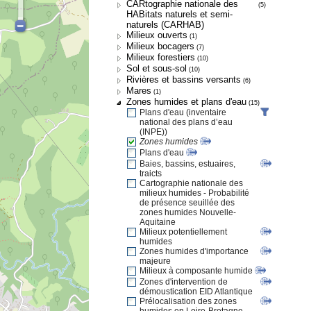
CARtographie nationale des
(5)
HABitats naturels et semi-
naturels (CARHAB)
Milieux ouverts
(1)
Milieux bocagers
(7)
Milieux forestiers
(10)
Sol et sous-sol
(10)
Rivières et bassins versants
(6)
Mares
(1)
Zones humides et plans d'eau
(15)
Plans d'eau (inventaire
national des plans d’eau
(INPE))
Zones humides
Plans d'eau
Baies, bassins, estuaires,
traicts
Cartographie nationale des
milieux humides - Probabilité
de présence seuillée des
zones humides Nouvelle-
Aquitaine
Milieux potentiellement
humides
Zones humides d'importance
majeure
Milieux à composante humide
Zones d'intervention de
démoustication EID Atlantique
Prélocalisation des zones