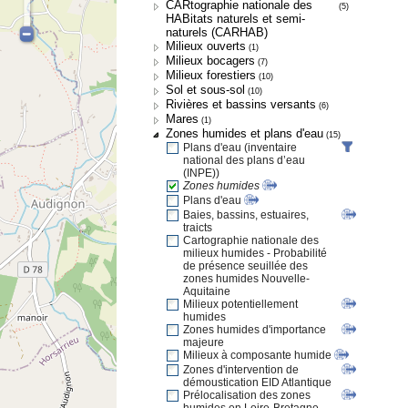
CARtographie nationale des
(5)
HABitats naturels et semi-
naturels (CARHAB)
Milieux ouverts
(1)
Milieux bocagers
(7)
Milieux forestiers
(10)
Sol et sous-sol
(10)
Rivières et bassins versants
(6)
Mares
(1)
Zones humides et plans d'eau
(15)
Plans d'eau (inventaire
national des plans d’eau
(INPE))
Zones humides
Plans d'eau
Baies, bassins, estuaires,
traicts
Cartographie nationale des
milieux humides - Probabilité
de présence seuillée des
zones humides Nouvelle-
Aquitaine
Milieux potentiellement
humides
Zones humides d'importance
majeure
Milieux à composante humide
Zones d'intervention de
démoustication EID Atlantique
Prélocalisation des zones