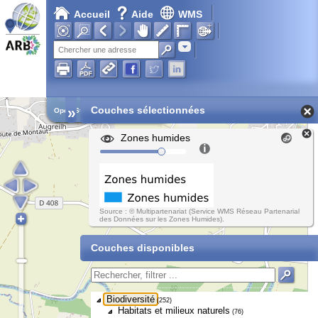
Accueil
Aide
WMS
Adresse
»
Couches sélectionnées
Open Street Map
Zones humides
Source : © Multipartenariat (Service WMS Réseau Partenarial
des Données sur les Zones Humides).
Couches disponibles
Biodiversité
(252)
Habitats et milieux naturels
(76)