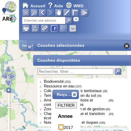
Accueil
Aide
WMS
Adresse
»
Couches sélectionnées
Open Street Map
Couches disponibles
Biodiversité
(252)
Ressource en eau
(107)
Collectivités et acteurs territoriaux
(26)
Requête
Territoires et occupation du sol
(38)
Aménagement du territoire et
(95)
continuités écologiques
FILTRER
Zonages de protection et de gestion
(82)
Changement climatique et transition
(43)
Annee
écologique
Nuisances, pressions et risques
(165)
2017