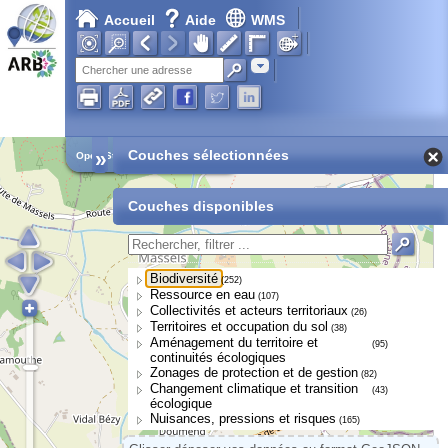
Accueil
Aide
WMS
Adresse
»
Couches sélectionnées
Open Street Map
Couches disponibles
Biodiversité
(252)
Ressource en eau
(107)
Collectivités et acteurs territoriaux
(26)
Territoires et occupation du sol
(38)
Aménagement du territoire et
(95)
continuités écologiques
Zonages de protection et de gestion
(82)
Changement climatique et transition
(43)
écologique
Nuisances, pressions et risques
(165)