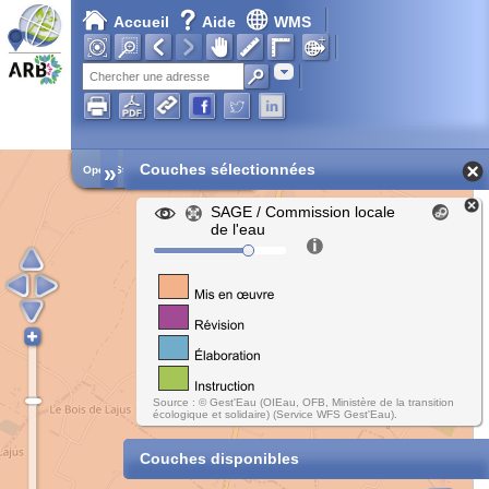
Accueil
Aide
WMS
Adresse
»
Couches sélectionnées
Open Street Map
SAGE / Commission locale
de l'eau
Source : © Gest'Eau (OIEau, OFB, Ministère de la transition
écologique et solidaire) (Service WFS Gest'Eau).
Couches disponibles