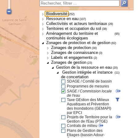
Biodiversité
(252)
Ressource en eau
(107)
Collectivités et acteurs territoriaux
(26)
Territoires et occupation du sol
(38)
Aménagement du territoire et
(95)
continuités écologiques
Zonages de protection et de gestion
(82)
Zonages de protection
(30)
Zonages de connaissance
(3)
Labels et engagements
(2)
Zonages de gestion
(23)
Gestion de la ressource en eau
(20)
Gestion intégrée et instance
(11)
de concertation
SDAGE / Comité de bassin
Programmes de mesures
SAGE / Commission locale
de l'eau
Taxe GEstion des Milieux
Aquatiques et Prévention
des Inondations (GEMAPI)
par EPCI
Projets de Territoire pour la
Gestion de l'Eau (PTGE)
Contrats de milieu
Plans de Gestion des
Etiages (bassin Adour-