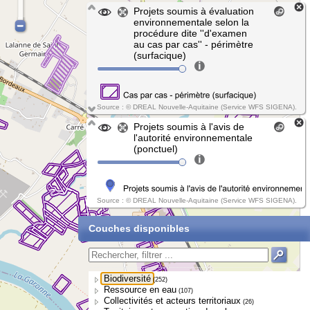
Projets soumis à évaluation
environnementale selon la
procédure dite ''d'examen
au cas par cas'' - périmètre
(surfacique)
Source : © DREAL Nouvelle-Aquitaine (Service WFS SIGENA).
Projets soumis à l'avis de
l'autorité environnementale
(ponctuel)
Source : © DREAL Nouvelle-Aquitaine (Service WFS SIGENA).
Couches disponibles
Biodiversité
(252)
Ressource en eau
(107)
Collectivités et acteurs territoriaux
(26)