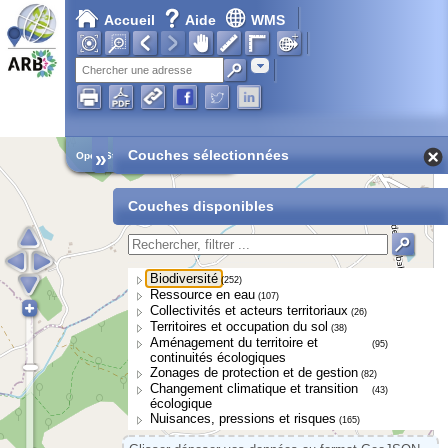
Accueil
Aide
WMS
Adresse
»
Couches sélectionnées
Open Street Map
Couches disponibles
Biodiversité
(252)
Ressource en eau
(107)
Collectivités et acteurs territoriaux
(26)
Territoires et occupation du sol
(38)
Aménagement du territoire et
(95)
continuités écologiques
Zonages de protection et de gestion
(82)
Changement climatique et transition
(43)
écologique
Nuisances, pressions et risques
(165)