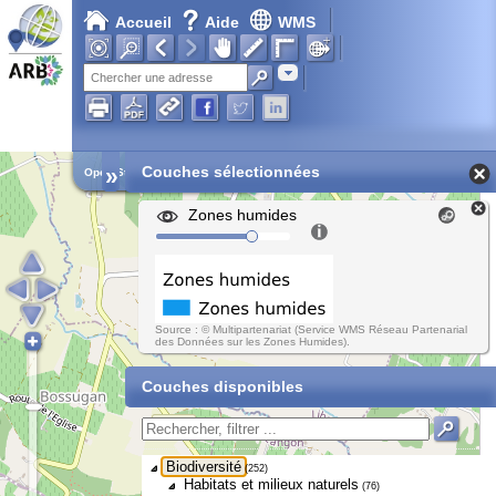
Accueil
Aide
WMS
Adresse
»
Couches sélectionnées
Open Street Map
Zones humides
Source : © Multipartenariat (Service WMS Réseau Partenarial
des Données sur les Zones Humides).
Couches disponibles
Biodiversité
(252)
Habitats et milieux naturels
(76)