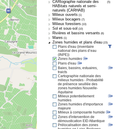
CARtographie nationale des
(5)
HABitats naturels et semi-
naturels (CARHAB)
Milieux ouverts
(1)
Milieux bocagers
(7)
Milieux forestiers
(10)
Sol et sous-sol
(10)
Rivières et bassins versants
(6)
Mares
(1)
Zones humides et plans d'eau
(15)
Plans d'eau (inventaire
national des plans d’eau
(INPE))
Zones humides
Plans d'eau
Baies, bassins, estuaires,
traicts
Cartographie nationale des
milieux humides - Probabilité
de présence seuillée des
zones humides Nouvelle-
Aquitaine
Milieux potentiellement
humides
Zones humides d'importance
majeure
Milieux à composante humide
Zones d'intervention de
démoustication EID Atlantique
Prélocalisation des zones