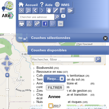
Accueil
Aide
WMS
Adresse
»
Couches sélectionnées
Open Street Map
Couches disponibles
Biodiversité
(252)
Ressource en eau
(107)
Collectivités et acteurs territoriaux
(26)
Requête
Territoires et occupation du sol
(38)
Aménagement du territoire et
(95)
continuités écologiques
FILTRER
Zonages de protection et de gestion
(82)
Changement climatique et transition
(43)
Annee
écologique
Nuisances, pressions et risques
(165)
2017