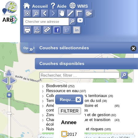
Accueil
Aide
WMS
Adresse
»
Couches sélectionnées
Open Street Map
Couches disponibles
Biodiversité
(252)
Ressource en eau
(107)
Collectivités et acteurs territoriaux
(26)
Requête
Territoires et occupation du sol
(38)
Aménagement du territoire et
(95)
continuités écologiques
FILTRER
Zonages de protection et de gestion
(82)
Changement climatique et transition
(43)
Annee
écologique
Nuisances, pressions et risques
(165)
2017