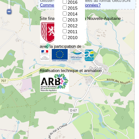
Glisser-déposer vos données au format GeoJSON
2016
Comment convertir vos données?
2015
2014
Site financé par la Région Nouvelle-Aquitaine :
2013
2012
2011
2010
avec la participation de :
Réalisation technique et animation :