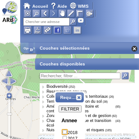
Accueil
Aide
WMS
Adresse
»
Couches sélectionnées
Open Street Map
Couches disponibles
Biodiversité
(252)
Ressource en eau
(107)
Collectivités et acteurs territoriaux
Requête
(26)
Territoires et occupation du sol
(38)
Aménagement du territoire et
(95)
FILTRER
continuités écologiques
Zonages de protection et de gestion
(82)
Annee
Changement climatique et transition
(43)
écologique
Nuisances, pressions et risques
(165)
2018
2017