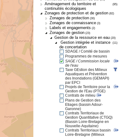
Aménagement du territoire et
(95)
continuités écologiques
Zonages de protection et de gestion
(82)
Zonages de protection
(30)
Zonages de connaissance
(3)
Labels et engagements
(2)
Zonages de gestion
(23)
Gestion de la ressource en eau
(20)
Gestion intégrée et instance
(11)
de concertation
SDAGE / Comité de bassin
Programmes de mesures
SAGE / Commission locale
de l'eau
Taxe GEstion des Milieux
Aquatiques et Prévention
des Inondations (GEMAPI)
par EPCI
Projets de Territoire pour la
Gestion de l'Eau (PTGE)
Contrats de milieu
Plans de Gestion des
Etiages (bassin Adour-
Garonne)
Contrats Territoriaux de
Gestion Quantitative (CTGQ)
(Bassin Loire-Bretagne en
Nouvelle-Aquitaine)
Contrats Territoriaux bassin
Loire-Bretagne (Milieux