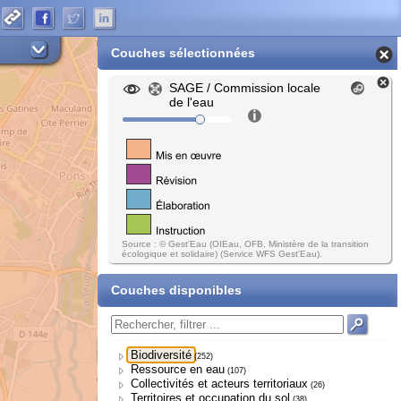
Couches sélectionnées
SAGE / Commission locale
de l'eau
Source : © Gest'Eau (OIEau, OFB, Ministère de la transition
écologique et solidaire) (Service WFS Gest'Eau).
Couches disponibles
Biodiversité
(252)
Ressource en eau
(107)
Collectivités et acteurs territoriaux
(26)
Territoires et occupation du sol
(38)