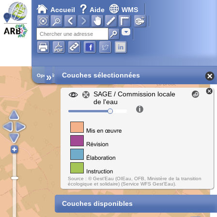
Accueil
Aide
WMS
Chargement en cours...
Adresse
»
Couches sélectionnées
Open Street Map
SAGE / Commission locale
de l'eau
Source : © Gest'Eau (OIEau, OFB, Ministère de la transition
écologique et solidaire) (Service WFS Gest'Eau).
Couches disponibles