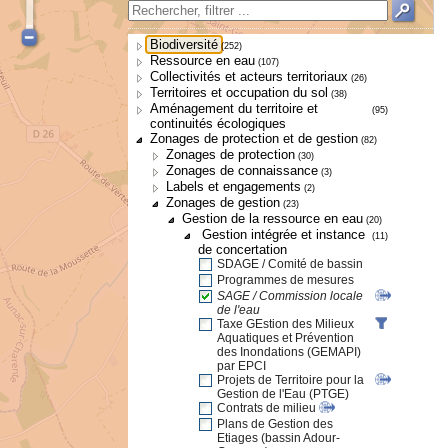
Biodiversité
(252)
Ressource en eau
(107)
Collectivités et acteurs territoriaux
(26)
Territoires et occupation du sol
(38)
Aménagement du territoire et
(95)
continuités écologiques
Zonages de protection et de gestion
(82)
Zonages de protection
(30)
Zonages de connaissance
(3)
Labels et engagements
(2)
Zonages de gestion
(23)
Gestion de la ressource en eau
(20)
Gestion intégrée et instance
(11)
de concertation
SDAGE / Comité de bassin
Programmes de mesures
SAGE / Commission locale
de l'eau
Taxe GEstion des Milieux
Aquatiques et Prévention
des Inondations (GEMAPI)
par EPCI
Projets de Territoire pour la
Gestion de l'Eau (PTGE)
Contrats de milieu
Plans de Gestion des
Etiages (bassin Adour-