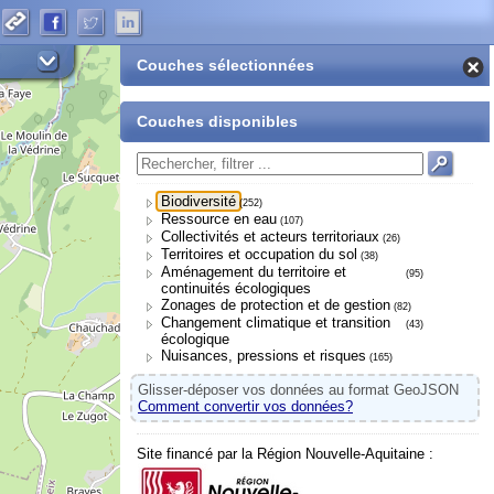
Couches sélectionnées
Couches disponibles
Biodiversité
(252)
Ressource en eau
(107)
Collectivités et acteurs territoriaux
(26)
Territoires et occupation du sol
(38)
Aménagement du territoire et
(95)
continuités écologiques
Zonages de protection et de gestion
(82)
Changement climatique et transition
(43)
écologique
Nuisances, pressions et risques
(165)
Glisser-déposer vos données au format GeoJSON
Comment convertir vos données?
Site financé par la Région Nouvelle-Aquitaine :