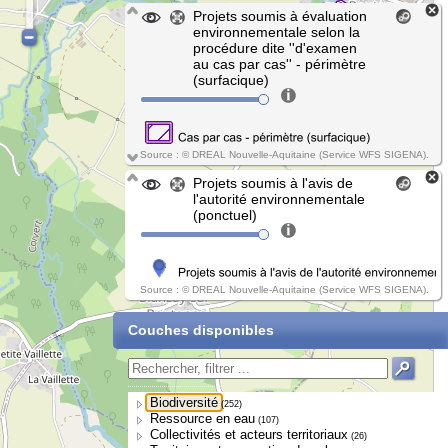
Projets soumis à évaluation
environnementale selon la
procédure dite ''d'examen
au cas par cas'' - périmètre
(surfacique)
Source : © DREAL Nouvelle-Aquitaine (Service WFS SIGENA).
Projets soumis à l'avis de
l'autorité environnementale
(ponctuel)
Source : © DREAL Nouvelle-Aquitaine (Service WFS SIGENA).
Couches disponibles
Biodiversité
(252)
Ressource en eau
(107)
Collectivités et acteurs territoriaux
(26)