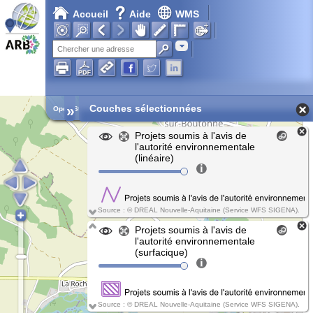
Accueil
Aide
WMS
Chargement en cours...
Adresse
»
Couches sélectionnées
Open Street Map
Projets soumis à l'avis de
l'autorité environnementale
(linéaire)
Source : © DREAL Nouvelle-Aquitaine (Service WFS SIGENA).
Projets soumis à l'avis de
l'autorité environnementale
(surfacique)
Source : © DREAL Nouvelle-Aquitaine (Service WFS SIGENA).