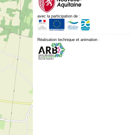
avec la participation de :
Réalisation technique et animation :