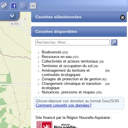
Couches sélectionnées
Couches disponibles
Biodiversité
(252)
Ressource en eau
(107)
Collectivités et acteurs territoriaux
(26)
Territoires et occupation du sol
(38)
Aménagement du territoire et
(95)
continuités écologiques
Zonages de protection et de gestion
(82)
Changement climatique et transition
(43)
écologique
Nuisances, pressions et risques
(165)
Glisser-déposer vos données au format GeoJSON
Comment convertir vos données?
Site financé par la Région Nouvelle-Aquitaine :