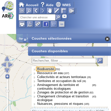
Accueil
Aide
WMS
Adresse
»
Couches sélectionnées
Open Street Map
Couches disponibles
Biodiversité
(252)
Ressource en eau
(107)
Collectivités et acteurs territoriaux
(26)
Territoires et occupation du sol
(38)
Aménagement du territoire et
(95)
continuités écologiques
Zonages de protection et de gestion
(82)
Changement climatique et transition
(43)
écologique
Nuisances, pressions et risques
(165)