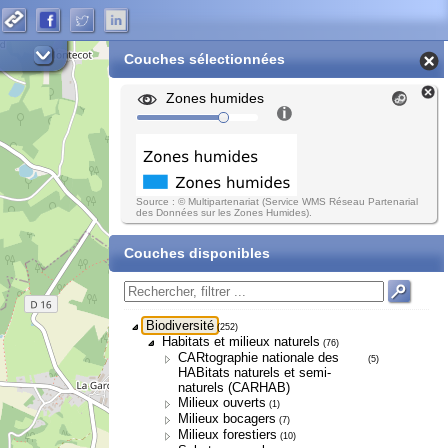
Couches sélectionnées
Zones humides
Source : © Multipartenariat (Service WMS Réseau Partenarial
des Données sur les Zones Humides).
Couches disponibles
Biodiversité
(252)
Habitats et milieux naturels
(76)
CARtographie nationale des
(5)
HABitats naturels et semi-
naturels (CARHAB)
Milieux ouverts
(1)
Milieux bocagers
(7)
Milieux forestiers
(10)