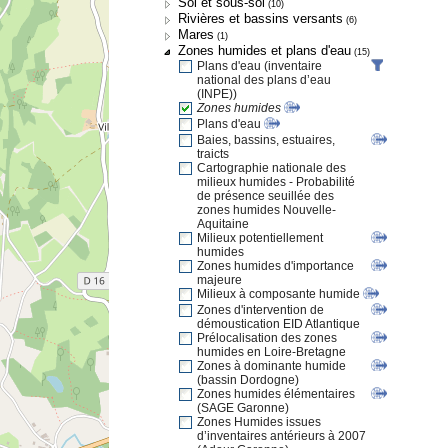
Sol et sous-sol
(10)
Rivières et bassins versants
(6)
Mares
(1)
Zones humides et plans d'eau
(15)
Plans d'eau (inventaire
national des plans d’eau
(INPE))
Zones humides
Plans d'eau
Baies, bassins, estuaires,
traicts
Cartographie nationale des
milieux humides - Probabilité
de présence seuillée des
zones humides Nouvelle-
Aquitaine
Milieux potentiellement
humides
Zones humides d'importance
majeure
Milieux à composante humide
Zones d'intervention de
démoustication EID Atlantique
Prélocalisation des zones
humides en Loire-Bretagne
Zones à dominante humide
(bassin Dordogne)
Zones humides élémentaires
(SAGE Garonne)
Zones Humides issues
d’inventaires antérieurs à 2007