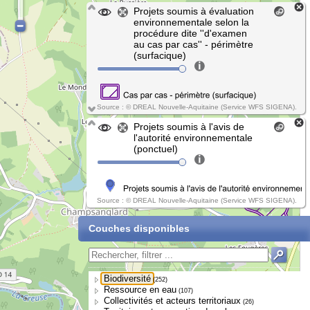
Projets soumis à évaluation
environnementale selon la
procédure dite ''d'examen
au cas par cas'' - périmètre
(surfacique)
Source : © DREAL Nouvelle-Aquitaine (Service WFS SIGENA).
Projets soumis à l'avis de
l'autorité environnementale
(ponctuel)
Source : © DREAL Nouvelle-Aquitaine (Service WFS SIGENA).
Couches disponibles
Biodiversité
(252)
Ressource en eau
(107)
Collectivités et acteurs territoriaux
(26)