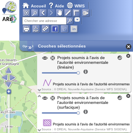
Accueil
Aide
WMS
Chargement en cours...
Adresse
»
Couches sélectionnées
Open Street Map
Projets soumis à l'avis de
l'autorité environnementale
(linéaire)
Source : © DREAL Nouvelle-Aquitaine (Service WFS SIGENA).
Projets soumis à l'avis de
l'autorité environnementale
(surfacique)
Source : © DREAL Nouvelle-Aquitaine (Service WFS SIGENA).