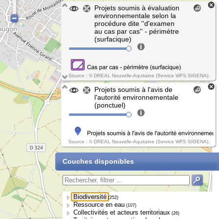
Projets soumis à évaluation
environnementale selon la
procédure dite ''d'examen
au cas par cas'' - périmètre
(surfacique)
Source : © DREAL Nouvelle-Aquitaine (Service WFS SIGENA).
Projets soumis à l'avis de
l'autorité environnementale
(ponctuel)
Source : © DREAL Nouvelle-Aquitaine (Service WFS SIGENA).
Couches disponibles
Biodiversité
(252)
Ressource en eau
(107)
Collectivités et acteurs territoriaux
(26)