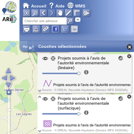
Accueil
Aide
WMS
Chargement en cours...
Adresse
»
Couches sélectionnées
Open Street Map
Projets soumis à l'avis de
l'autorité environnementale
(linéaire)
Source : © DREAL Nouvelle-Aquitaine (Service WFS SIGENA).
Projets soumis à l'avis de
l'autorité environnementale
(surfacique)
Source : © DREAL Nouvelle-Aquitaine (Service WFS SIGENA).