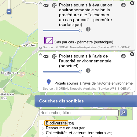
Projets soumis à évaluation
environnementale selon la
procédure dite ''d'examen
au cas par cas'' - périmètre
(surfacique)
Source : © DREAL Nouvelle-Aquitaine (Service WFS SIGENA).
Projets soumis à l'avis de
l'autorité environnementale
(ponctuel)
Source : © DREAL Nouvelle-Aquitaine (Service WFS SIGENA).
Couches disponibles
Biodiversité
(252)
Ressource en eau
(107)
Collectivités et acteurs territoriaux
(26)