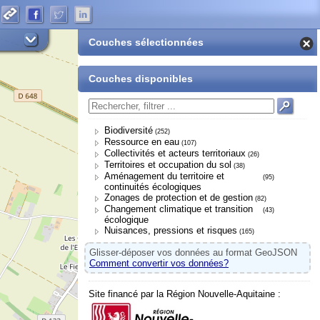
Couches sélectionnées
Couches disponibles
Biodiversité
(252)
Ressource en eau
(107)
Collectivités et acteurs territoriaux
(26)
Territoires et occupation du sol
(38)
Aménagement du territoire et
(95)
continuités écologiques
Zonages de protection et de gestion
(82)
Changement climatique et transition
(43)
écologique
Nuisances, pressions et risques
(165)
Glisser-déposer vos données au format GeoJSON
Comment convertir vos données?
Site financé par la Région Nouvelle-Aquitaine :