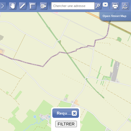
Adresse
Open Street Map
Requête
FILTRER