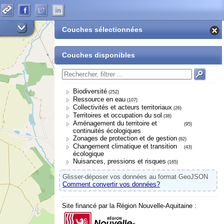
Couches sélectionnées
Couches disponibles
Biodiversité
(252)
Ressource en eau
(107)
Collectivités et acteurs territoriaux
(26)
Territoires et occupation du sol
(38)
Aménagement du territoire et
(95)
continuités écologiques
Zonages de protection et de gestion
(82)
Changement climatique et transition
(43)
écologique
Nuisances, pressions et risques
(165)
Glisser-déposer vos données au format GeoJSON
Comment convertir vos données?
Site financé par la Région Nouvelle-Aquitaine :