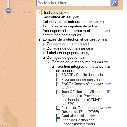
Biodiversité
(252)
Ressource en eau
(107)
Collectivités et acteurs territoriaux
(26)
Territoires et occupation du sol
(38)
Aménagement du territoire et
(95)
continuités écologiques
Zonages de protection et de gestion
(82)
Zonages de protection
(30)
Zonages de connaissance
(3)
Labels et engagements
(2)
Zonages de gestion
(23)
Gestion de la ressource en eau
(20)
Gestion intégrée et instance
(11)
de concertation
SDAGE / Comité de bassin
Programmes de mesures
SAGE / Commission locale
de l'eau
Taxe GEstion des Milieux
Aquatiques et Prévention
des Inondations (GEMAPI)
par EPCI
Projets de Territoire pour la
Gestion de l'Eau (PTGE)
Contrats de milieu
Plans de Gestion des
Etiages (bassin Adour-