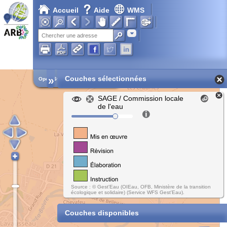
Accueil
Aide
WMS
Adresse
»
Couches sélectionnées
Open Street Map
SAGE / Commission locale
de l'eau
Source : © Gest'Eau (OIEau, OFB, Ministère de la transition
écologique et solidaire) (Service WFS Gest'Eau).
Couches disponibles