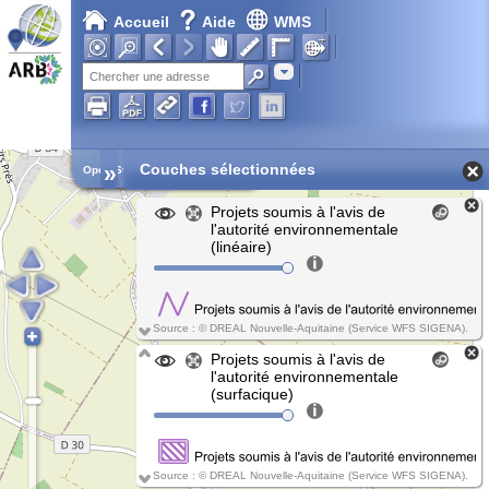
Accueil
Aide
WMS
Chargement en cours...
Adresse
»
Couches sélectionnées
Open Street Map
Projets soumis à l'avis de
l'autorité environnementale
(linéaire)
Source : © DREAL Nouvelle-Aquitaine (Service WFS SIGENA).
Projets soumis à l'avis de
l'autorité environnementale
(surfacique)
Source : © DREAL Nouvelle-Aquitaine (Service WFS SIGENA).