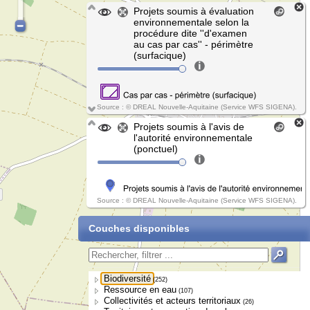
Projets soumis à évaluation
environnementale selon la
procédure dite ''d'examen
au cas par cas'' - périmètre
(surfacique)
Source : © DREAL Nouvelle-Aquitaine (Service WFS SIGENA).
Projets soumis à l'avis de
l'autorité environnementale
(ponctuel)
Source : © DREAL Nouvelle-Aquitaine (Service WFS SIGENA).
Couches disponibles
Biodiversité
(252)
Ressource en eau
(107)
Collectivités et acteurs territoriaux
(26)