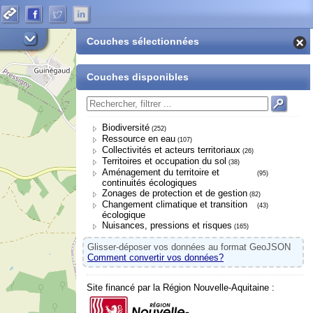
Couches sélectionnées
Couches disponibles
Biodiversité
(252)
Ressource en eau
(107)
Collectivités et acteurs territoriaux
(26)
Territoires et occupation du sol
(38)
Aménagement du territoire et
(95)
continuités écologiques
Zonages de protection et de gestion
(82)
Changement climatique et transition
(43)
écologique
Nuisances, pressions et risques
(165)
Glisser-déposer vos données au format GeoJSON
Comment convertir vos données?
Site financé par la Région Nouvelle-Aquitaine :